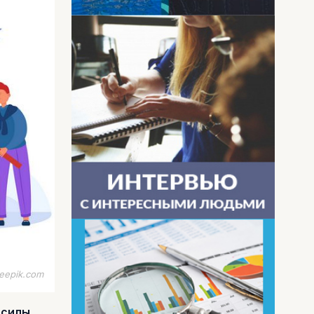
eepik.com
 силы