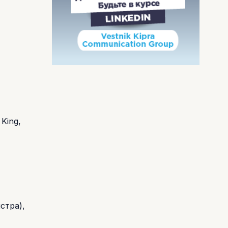
King,
стра),