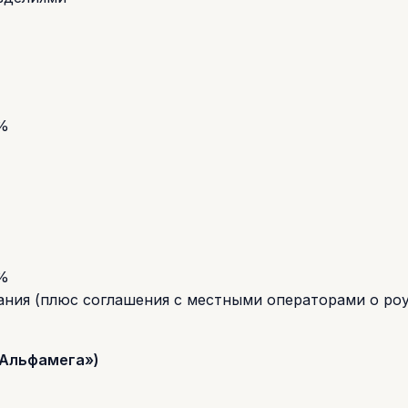
6%
3%
ания (плюс соглашения с местными операторами о ро
 «Альфамега»)