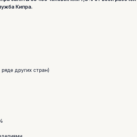
лужба Кипра.
 ряде других стран)
0%
изделиями