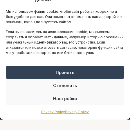
Остальные новости
Мы используем файлы cookie, чтобы сайт работал корректно и
АНАЛИТИКА И СТАТИСТИКА
был удобнее для вас. Они помогают запоминать ваши настройки и
понимать, как вы пользуетесь сайтом.
Если вы согласитесь на использование cookie, мы сможем
ARTICLES IN ENGLISH
сохранять и обрабатывать данные, например историю посещений
или уникальный идентификатор вашего устройства. Если
отказаться или позже отозвать согласие, некоторые функции сайта
НАВИГАЦИЯ
могут работать некорректно или быть недоступны.
Архив материалов
Рекламные услуги
Принять
Оплата онлайн
Отклонить
ПРАВОВАЯ ИНФОРМАЦИЯ
Настройки
Terms And Conditions
Privacy Policy
Privacy Policy
Privacy Policy
About
Sources We Use