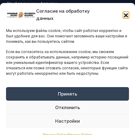
Конференции и форумы
Согласие на обработку
Бизнес-клубы и ассоциации
данных
Остальные новости
Мы используем файлы cookie, чтобы сайт работал корректно и
АНАЛИТИКА И СТАТИСТИКА
был удобнее для вас. Они помогают запоминать ваши настройки и
понимать, как вы пользуетесь сайтом.
Если вы согласитесь на использование cookie, мы сможем
ARTICLES IN ENGLISH
сохранять и обрабатывать данные, например историю посещений
или уникальный идентификатор вашего устройства. Если
отказаться или позже отозвать согласие, некоторые функции сайта
могут работать некорректно или быть недоступны.
НАВИГАЦИЯ
Архив материалов
Рекламные услуги
Принять
Оплата онлайн
Отклонить
ПРАВОВАЯ ИНФОРМАЦИЯ
Настройки
Terms And Conditions
Privacy Policy
Privacy Policy
Privacy Policy