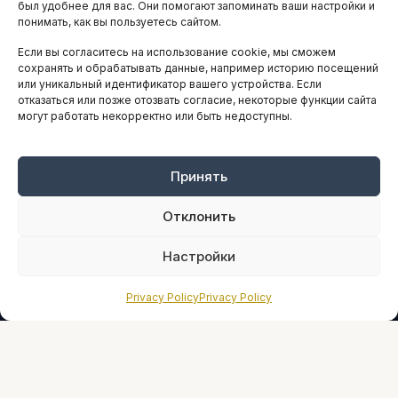
АНАЛИТИКА И СТАТИСТИКА
был удобнее для вас. Они помогают запоминать ваши настройки и
понимать, как вы пользуетесь сайтом.
Если вы согласитесь на использование cookie, мы сможем
ARTICLES IN ENGLISH
сохранять и обрабатывать данные, например историю посещений
или уникальный идентификатор вашего устройства. Если
отказаться или позже отозвать согласие, некоторые функции сайта
могут работать некорректно или быть недоступны.
НАВИГАЦИЯ
Архив материалов
Рекламные услуги
Принять
Оплата онлайн
Отклонить
ПРАВОВАЯ ИНФОРМАЦИЯ
Настройки
Terms And Conditions
Privacy Policy
Privacy Policy
Privacy Policy
About
Sources We Use