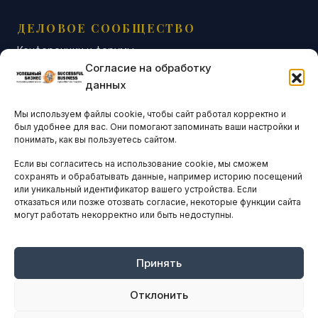
ДЕЛОВОЕ СООБЩЕСТВО
Конференции и форумы
Согласие на обработку
Бизнес-клубы и ассоциации
данных
Остальные новости
Мы используем файлы cookie, чтобы сайт работал корректно и
АНАЛИТИКА И СТАТИСТИКА
был удобнее для вас. Они помогают запоминать ваши настройки и
понимать, как вы пользуетесь сайтом.
Если вы согласитесь на использование cookie, мы сможем
ARTICLES IN ENGLISH
сохранять и обрабатывать данные, например историю посещений
или уникальный идентификатор вашего устройства. Если
отказаться или позже отозвать согласие, некоторые функции сайта
НАВИГАЦИЯ
могут работать некорректно или быть недоступны.
Архив материалов
Рекламные услуги
Принять
Оплата онлайн
Отклонить
ПРАВОВАЯ ИНФОРМАЦИЯ