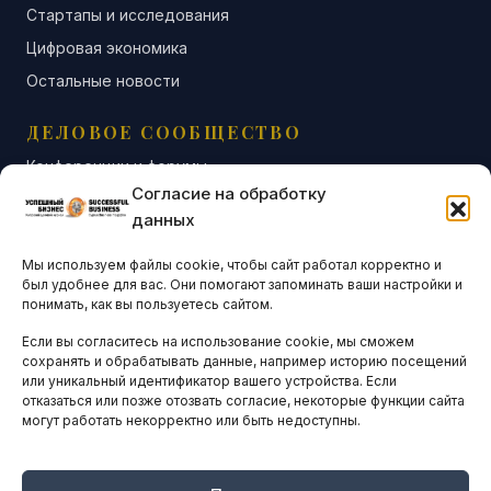
Стартапы и исследования
Цифровая экономика
Остальные новости
ДЕЛОВОЕ СООБЩЕСТВО
Конференции и форумы
Согласие на обработку
Бизнес-клубы и ассоциации
данных
Остальные новости
Мы используем файлы cookie, чтобы сайт работал корректно и
АНАЛИТИКА И СТАТИСТИКА
был удобнее для вас. Они помогают запоминать ваши настройки и
понимать, как вы пользуетесь сайтом.
Если вы согласитесь на использование cookie, мы сможем
ARTICLES IN ENGLISH
сохранять и обрабатывать данные, например историю посещений
или уникальный идентификатор вашего устройства. Если
отказаться или позже отозвать согласие, некоторые функции сайта
могут работать некорректно или быть недоступны.
НАВИГАЦИЯ
Архив материалов
Рекламные услуги