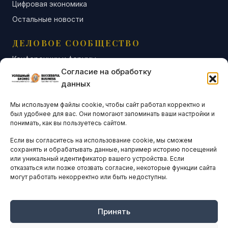
Цифровая экономика
Остальные новости
ДЕЛОВОЕ СООБЩЕСТВО
Конференции и форумы
Согласие на обработку
Бизнес-клубы и ассоциации
данных
Остальные новости
Мы используем файлы cookie, чтобы сайт работал корректно и
АНАЛИТИКА И СТАТИСТИКА
был удобнее для вас. Они помогают запоминать ваши настройки и
понимать, как вы пользуетесь сайтом.
Если вы согласитесь на использование cookie, мы сможем
ARTICLES IN ENGLISH
сохранять и обрабатывать данные, например историю посещений
или уникальный идентификатор вашего устройства. Если
отказаться или позже отозвать согласие, некоторые функции сайта
могут работать некорректно или быть недоступны.
НАВИГАЦИЯ
Архив материалов
Рекламные услуги
Принять
Оплата онлайн