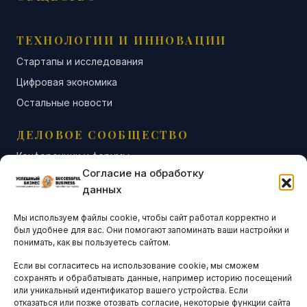
ТЕХНОЛОГИИ И ИННОВАЦИИ
Стартапы и исследования
Цифровая экономика
Остальные новости
ДЕЛОВОЕ СООБЩЕСТВО
Конференции и форумы
Согласие на обработку
Бизнес-клубы и ассоциации
данных
Остальные новости
Мы используем файлы cookie, чтобы сайт работал корректно и
АНАЛИТИКА И СТАТИСТИКА
был удобнее для вас. Они помогают запоминать ваши настройки и
понимать, как вы пользуетесь сайтом.
Если вы согласитесь на использование cookie, мы сможем
ARTICLES IN ENGLISH
сохранять и обрабатывать данные, например историю посещений
или уникальный идентификатор вашего устройства. Если
отказаться или позже отозвать согласие, некоторые функции сайта