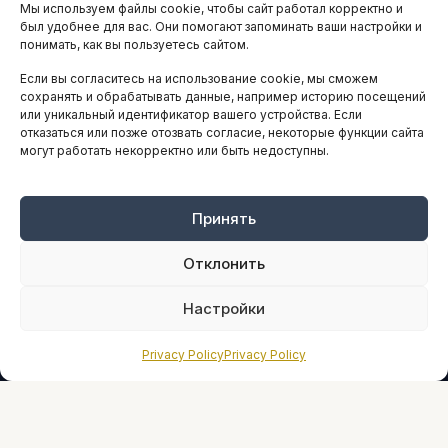
Мы используем файлы cookie, чтобы сайт работал корректно и
АНАЛИТИКА И СТАТИСТИКА
был удобнее для вас. Они помогают запоминать ваши настройки и
понимать, как вы пользуетесь сайтом.
Если вы согласитесь на использование cookie, мы сможем
ARTICLES IN ENGLISH
сохранять и обрабатывать данные, например историю посещений
или уникальный идентификатор вашего устройства. Если
отказаться или позже отозвать согласие, некоторые функции сайта
могут работать некорректно или быть недоступны.
НАВИГАЦИЯ
Архив материалов
Рекламные услуги
Принять
Оплата онлайн
Отклонить
ПРАВОВАЯ ИНФОРМАЦИЯ
Настройки
Terms And Conditions
Privacy Policy
Privacy Policy
Privacy Policy
About
Sources We Use