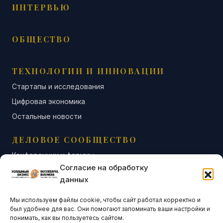
ИНТЕРВЬЮ
ОБЩЕСТВО
ТЕХНОЛОГИИ И ИННОВАЦИИ
Стартапы и исследования
Цифровая экономика
Остальные новости
ДЕЛОВОЕ СООБЩЕСТВО
Конференции и форумы
Согласие на обработку
Бизнес-клубы и ассоциации
данных
Остальные новости
Мы используем файлы cookie, чтобы сайт работал корректно и
АНАЛИТИКА И СТАТИСТИКА
был удобнее для вас. Они помогают запоминать ваши настройки и
понимать, как вы пользуетесь сайтом.