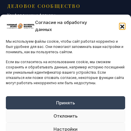
ДЕЛОВОЕ СООБЩЕСТВО
Конференции и форумы
Согласие на обработку
Бизнес-клубы и ассоциации
данных
Остальные новости
Мы используем файлы cookie, чтобы сайт работал корректно и
АНАЛИТИКА И СТАТИСТИКА
был удобнее для вас. Они помогают запоминать ваши настройки и
понимать, как вы пользуетесь сайтом.
Если вы согласитесь на использование cookie, мы сможем
ARTICLES IN ENGLISH
сохранять и обрабатывать данные, например историю посещений
или уникальный идентификатор вашего устройства. Если
отказаться или позже отозвать согласие, некоторые функции сайта
могут работать некорректно или быть недоступны.
НАВИГАЦИЯ
Архив материалов
Рекламные услуги
Принять
Оплата онлайн
Отклонить
ПРАВОВАЯ ИНФОРМАЦИЯ
Настройки