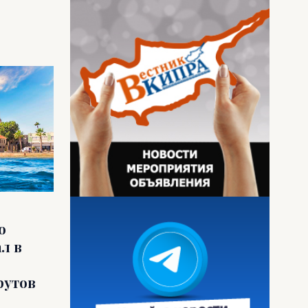
о
л в
рутов