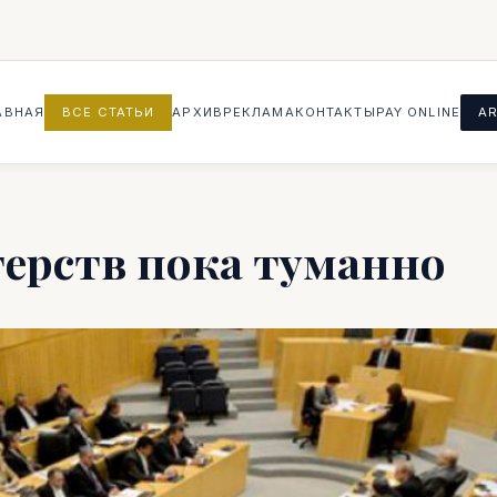
АВНАЯ
ВСЕ СТАТЬИ
АРХИВ
РЕКЛАМА
КОНТАКТЫ
PAY ONLINE
AR
ерств пока туманно