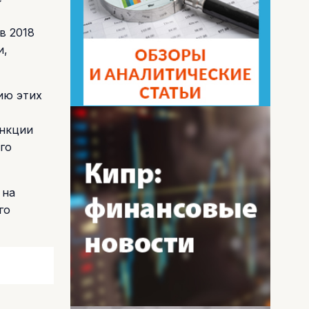
в 2018
и,
ию этих
ункции
го
 на
го