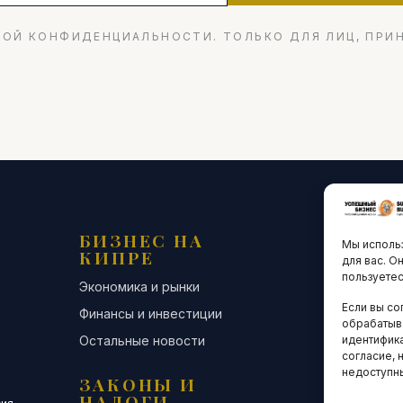
ОЙ КОНФИДЕНЦИАЛЬНОСТИ. ТОЛЬКО ДЛЯ ЛИЦ, ПРИ
БИЗНЕС НА
ТЕХНО
Мы использ
КИПРЕ
ИННО
для вас. О
пользуетес
Экономика и рынки
Стартапы и
Если вы со
Финансы и инвестиции
Цифровая э
обрабатыв
Остальные новости
Остальные 
идентифика
согласие, 
недоступн
ЗАКОНЫ И
ДЕЛОВ
НАЛОГИ
СООБЩ