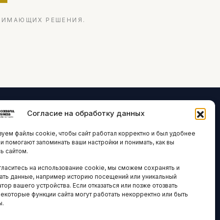
НИМАЮЩИХ РЕШЕНИЯ.
Согласие на обработку данных
ЛОГИИ И
ARTICLES IN
уем файлы cookie, чтобы сайт работал корректно и был удобнее
ВАЦИИ
ENGLISH
ни помогают запоминать ваши настройки и понимать, как вы
ь сайтом.
 исследования
гласитесь на использование cookie, мы сможем сохранять и
кономика
НАВИГАЦИЯ
ать данные, например историю посещений или уникальный
новости
тор вашего устройства. Если отказаться или позже отозвать
Архив материалов
некоторые функции сайта могут работать некорректно или быть
ы.
Рекламные услуги
ОЕ
ЕСТВО
Оплата онлайн