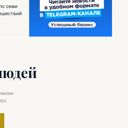
ло семи
тешествий
людей
самыми
ру.