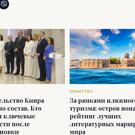
ОБЩЕСТВО
ельство Кипра
За рамками пляжног
о состав. Кто
туризма: остров попа
л ключевые
рейтинг лучших
сти после
литературных марш
ановки
мира