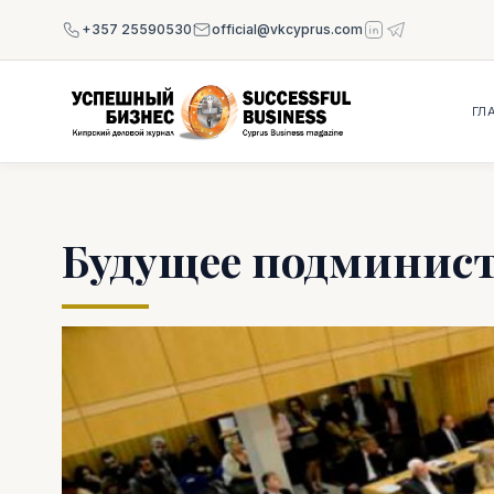
+357 25590530
official@vkcyprus.com
ГЛ
Будущее подминист