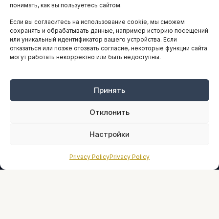
понимать, как вы пользуетесь сайтом.
Если вы согласитесь на использование cookie, мы сможем
ARTICLES IN ENGLISH
сохранять и обрабатывать данные, например историю посещений
или уникальный идентификатор вашего устройства. Если
отказаться или позже отозвать согласие, некоторые функции сайта
могут работать некорректно или быть недоступны.
НАВИГАЦИЯ
Архив материалов
Рекламные услуги
Принять
Оплата онлайн
Отклонить
ПРАВОВАЯ ИНФОРМАЦИЯ
Настройки
Terms And Conditions
Privacy Policy
Privacy Policy
Privacy Policy
About
Sources We Use