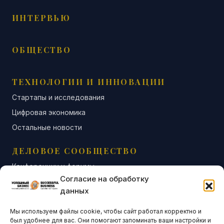
ИНТЕРВЬЮ
ОБЩЕСТВО
ТЕХНОЛОГИИ И ИННОВАЦИИ
Стартапы и исследования
Цифровая экономика
Остальные новости
ДЕЛОВОЕ СООБЩЕСТВО
Конференции и форумы
Согласие на обработку
Бизнес-клубы и ассоциации
данных
Остальные новости
Мы используем файлы cookie, чтобы сайт работал корректно и
АНАЛИТИКА И СТАТИСТИКА
был удобнее для вас. Они помогают запоминать ваши настройки и