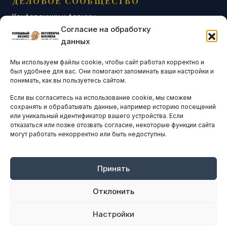
ДЕЛОВОЕ СООБЩЕСТВО
Конференции и форумы
Согласие на обработку
Бизнес-клубы и ассоциации
данных
Остальные новости
Мы используем файлы cookie, чтобы сайт работал корректно и
АНАЛИТИКА И СТАТИСТИКА
был удобнее для вас. Они помогают запоминать ваши настройки и
понимать, как вы пользуетесь сайтом.
Если вы согласитесь на использование cookie, мы сможем
ARTICLES IN ENGLISH
сохранять и обрабатывать данные, например историю посещений
или уникальный идентификатор вашего устройства. Если
отказаться или позже отозвать согласие, некоторые функции сайта
могут работать некорректно или быть недоступны.
НАВИГАЦИЯ
Архив материалов
Рекламные услуги
Принять
Оплата онлайн
Отклонить
ПРАВОВАЯ ИНФОРМАЦИЯ
Настройки
Terms And Conditions