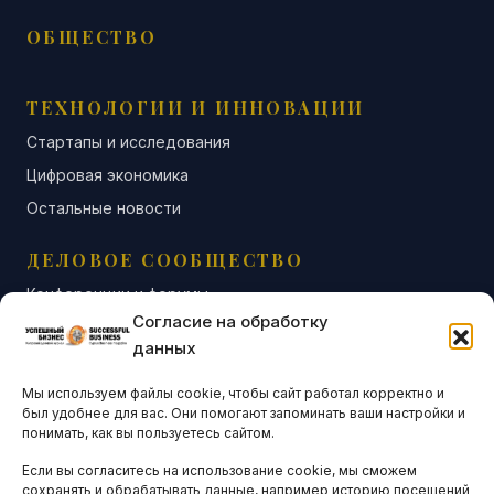
ОБЩЕСТВО
ТЕХНОЛОГИИ И ИННОВАЦИИ
Стартапы и исследования
Цифровая экономика
Остальные новости
ДЕЛОВОЕ СООБЩЕСТВО
Конференции и форумы
Согласие на обработку
Бизнес-клубы и ассоциации
данных
Остальные новости
Мы используем файлы cookie, чтобы сайт работал корректно и
АНАЛИТИКА И СТАТИСТИКА
был удобнее для вас. Они помогают запоминать ваши настройки и
понимать, как вы пользуетесь сайтом.
Если вы согласитесь на использование cookie, мы сможем
ARTICLES IN ENGLISH
сохранять и обрабатывать данные, например историю посещений