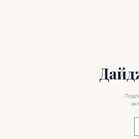
Дайд
Подпи
ак