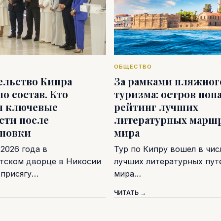
ОБЩЕСТВО
ельство Кипра
За рамками пляжног
о состав. Кто
туризма: остров попа
л ключевые
рейтинг лучших
сти после
литературных марш
ановки
мира
 2026 года в
Тур по Кипру вошел в чис
тском дворце в Никосии
лучших литературных пу
 присягу…
мира…
ЧИТАТЬ →