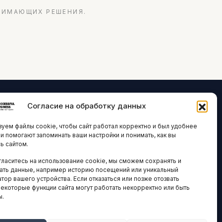
НИМАЮЩИХ РЕШЕНИЯ.
Согласие на обработку данных
ЛОГИИ И
ARTICLES IN
уем файлы cookie, чтобы сайт работал корректно и был удобнее
ВАЦИИ
ENGLISH
ни помогают запоминать ваши настройки и понимать, как вы
ь сайтом.
 исследования
гласитесь на использование cookie, мы сможем сохранять и
кономика
НАВИГАЦИЯ
ать данные, например историю посещений или уникальный
новости
тор вашего устройства. Если отказаться или позже отозвать
Архив материалов
некоторые функции сайта могут работать некорректно или быть
ы.
Рекламные услуги
ОЕ
ЕСТВО
Оплата онлайн