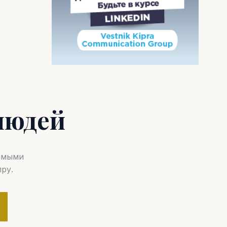
людей
самыми
ру.