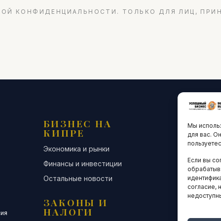
ОЙ КОНФИДЕНЦИАЛЬНОСТИ. ТОЛЬКО ДЛЯ ЛИЦ, ПРИ
БИЗНЕС НА
ТЕХНО
Мы использ
КИПРЕ
ИННО
для вас. О
пользуетес
Экономика и рынки
Стартапы и
Если вы со
Финансы и инвестиции
Цифровая э
обрабатыв
Остальные новости
Остальные 
идентифика
согласие, 
недоступн
ЗАКОНЫ И
ДЕЛОВ
НАЛОГИ
СООБЩ
сия