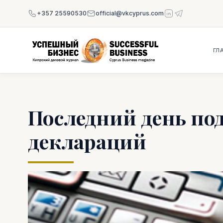
+357 25590530
official@vkcyprus.com
ГЛ
Последний день по
деклараций