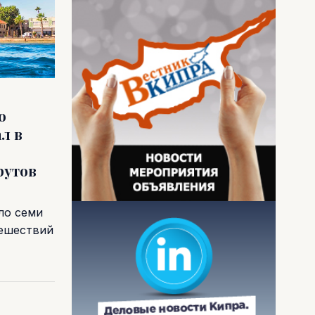
о
л в
рутов
ло семи
тешествий