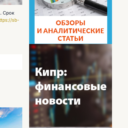
. Срок
ttps://sb-