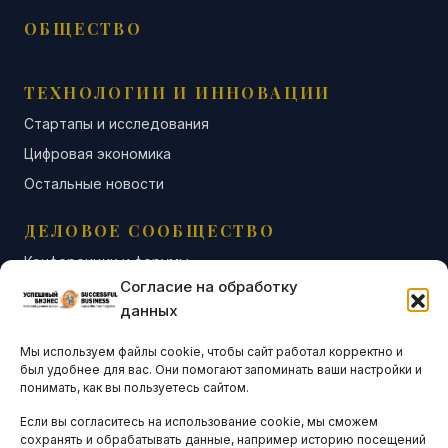
ОБЩЕСТВО
ТЕХНОЛОГИИ И ИННОВАЦИИ
Стартапы и исследования
Цифровая экономика
Остальные новости
ДЕЛОВОЕ СООБЩЕСТВО
Конференции и форумы
Согласие на обработку
Бизнес-клубы и ассоциации
данных
Остальные новости
Мы используем файлы cookie, чтобы сайт работал корректно и
АНАЛИТИКА И СТАТИСТИКА
был удобнее для вас. Они помогают запоминать ваши настройки и
понимать, как вы пользуетесь сайтом.
Если вы согласитесь на использование cookie, мы сможем
ARTICLES IN ENGLISH
сохранять и обрабатывать данные, например историю посещений