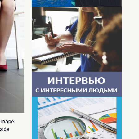
нваре
ужба