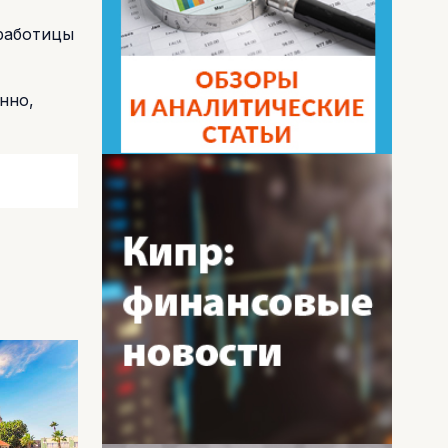
зработицы
нно,