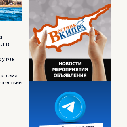
о
л в
рутов
ло семи
тешествий