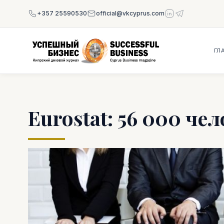
+357 25590530
official@vkcyprus.com
ГЛ
Eurostat: 56 000 че