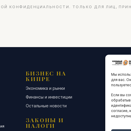
ОЙ КОНФИДЕНЦИАЛЬНОСТИ. ТОЛЬКО ДЛЯ ЛИЦ, ПРИ
БИЗНЕС НА
ТЕХНО
Мы использ
КИПРЕ
ИННО
для вас. О
пользуетес
Экономика и рынки
Стартапы и
Если вы со
Финансы и инвестиции
Цифровая э
обрабатыв
Остальные новости
Остальные 
идентифика
согласие, 
недоступн
ЗАКОНЫ И
ДЕЛОВ
НАЛОГИ
СООБЩ
сия