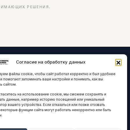
НИМАЮЩИХ РЕШЕНИЯ.
Согласие на обработку данных
ЛОГИИ И
ARTICLES IN
уем файлы cookie, чтобы сайт работал корректно и был удобнее
ВАЦИИ
ENGLISH
ни помогают запоминать ваши настройки и понимать, как вы
ь сайтом.
 исследования
гласитесь на использование cookie, мы сможем сохранять и
кономика
НАВИГАЦИЯ
ать данные, например историю посещений или уникальный
новости
тор вашего устройства. Если отказаться или позже отозвать
Архив материалов
некоторые функции сайта могут работать некорректно или быть
ы.
Рекламные услуги
ОЕ
ЕСТВО
Оплата онлайн