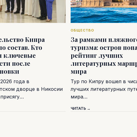
ОБЩЕСТВО
ельство Кипра
За рамками пляжног
о состав. Кто
туризма: остров попа
л ключевые
рейтинг лучших
сти после
литературных марш
ановки
мира
 2026 года в
Тур по Кипру вошел в чис
тском дворце в Никосии
лучших литературных пу
 присягу…
мира…
ЧИТАТЬ →