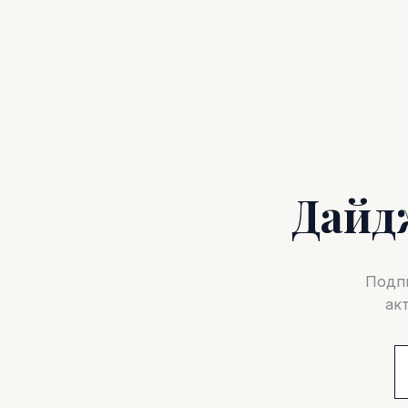
Дайд
Подпи
ак