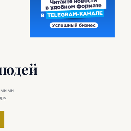
людей
самыми
ру.