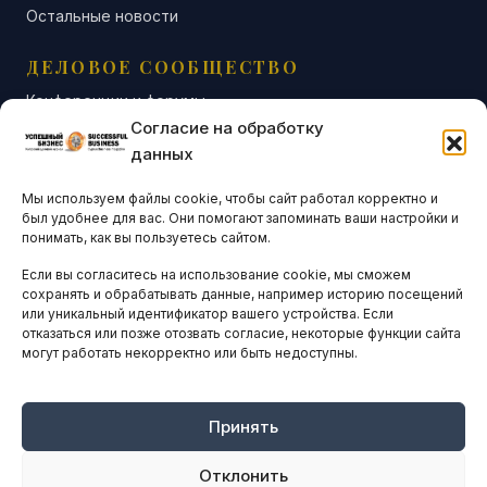
Остальные новости
ДЕЛОВОЕ СООБЩЕСТВО
Конференции и форумы
Согласие на обработку
Бизнес-клубы и ассоциации
данных
Остальные новости
Мы используем файлы cookie, чтобы сайт работал корректно и
АНАЛИТИКА И СТАТИСТИКА
был удобнее для вас. Они помогают запоминать ваши настройки и
понимать, как вы пользуетесь сайтом.
Если вы согласитесь на использование cookie, мы сможем
ARTICLES IN ENGLISH
сохранять и обрабатывать данные, например историю посещений
или уникальный идентификатор вашего устройства. Если
отказаться или позже отозвать согласие, некоторые функции сайта
НАВИГАЦИЯ
могут работать некорректно или быть недоступны.
Архив материалов
Рекламные услуги
Принять
Оплата онлайн
Отклонить