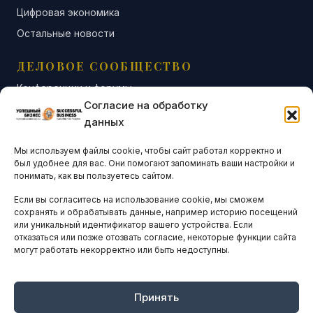
Цифровая экономика
Остальные новости
ДЕЛОВОЕ СООБЩЕСТВО
Конференции и форумы
Согласие на обработку
Бизнес-клубы и ассоциации
данных
Остальные новости
Мы используем файлы cookie, чтобы сайт работал корректно и
АНАЛИТИКА И СТАТИСТИКА
был удобнее для вас. Они помогают запоминать ваши настройки и
понимать, как вы пользуетесь сайтом.
Если вы согласитесь на использование cookie, мы сможем
ARTICLES IN ENGLISH
сохранять и обрабатывать данные, например историю посещений
или уникальный идентификатор вашего устройства. Если
отказаться или позже отозвать согласие, некоторые функции сайта
могут работать некорректно или быть недоступны.
НАВИГАЦИЯ
Архив материалов
Рекламные услуги
Принять