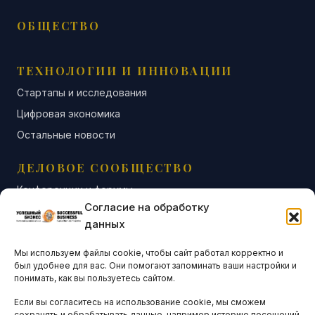
ОБЩЕСТВО
ТЕХНОЛОГИИ И ИННОВАЦИИ
Стартапы и исследования
Цифровая экономика
Остальные новости
ДЕЛОВОЕ СООБЩЕСТВО
Конференции и форумы
Согласие на обработку
Бизнес-клубы и ассоциации
данных
Остальные новости
Мы используем файлы cookie, чтобы сайт работал корректно и
АНАЛИТИКА И СТАТИСТИКА
был удобнее для вас. Они помогают запоминать ваши настройки и
понимать, как вы пользуетесь сайтом.
Если вы согласитесь на использование cookie, мы сможем
ARTICLES IN ENGLISH
сохранять и обрабатывать данные, например историю посещений