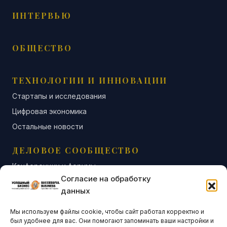
ИНТЕРВЬЮ
ОБЩЕСТВО
ТЕХНОЛОГИИ И ИННОВАЦИИ
Стартапы и исследования
Цифровая экономика
Остальные новости
ДЕЛОВОЕ СООБЩЕСТВО
Конференции и форумы
Согласие на обработку
Бизнес-клубы и ассоциации
данных
Остальные новости
Мы используем файлы cookie, чтобы сайт работал корректно и
АНАЛИТИКА И СТАТИСТИКА
был удобнее для вас. Они помогают запоминать ваши настройки и