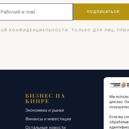
ПОДПИСАТЬСЯ
ОЙ КОНФИДЕНЦИАЛЬНОСТИ. ТОЛЬКО ДЛЯ ЛИЦ, ПРИ
БИЗНЕС НА
ТЕХНО
Мы использ
КИПРЕ
ИННО
для вас. О
пользуетес
Экономика и рынки
Стартапы и
Если вы со
Финансы и инвестиции
Цифровая э
обрабатыв
Остальные новости
Остальные 
идентифика