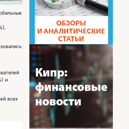
мобильные
%),
ьзовались
ователей
%) и
ей всех