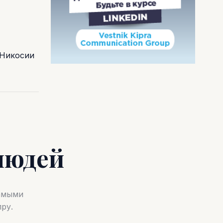
 Никосии
людей
самыми
ру.