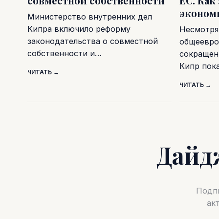
совместной собственности
ЕС. Как
эконом
Министерство внутренних дел
Кипра включило реформу
Несмотря
законодательства о совместной
общеевро
собственности и…
сокращен
Кипр пок
ЧИТАТЬ →
ЧИТАТЬ →
Дайд
Подпи
ак