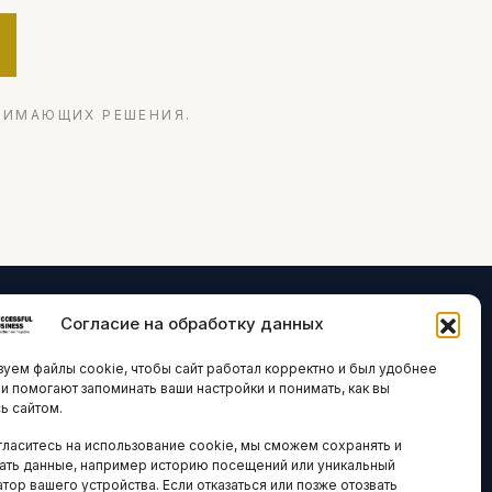
НИМАЮЩИХ РЕШЕНИЯ.
Согласие на обработку данных
ЛОГИИ И
ARTICLES IN
уем файлы cookie, чтобы сайт работал корректно и был удобнее
ВАЦИИ
ENGLISH
ни помогают запоминать ваши настройки и понимать, как вы
ь сайтом.
 исследования
гласитесь на использование cookie, мы сможем сохранять и
кономика
НАВИГАЦИЯ
ать данные, например историю посещений или уникальный
новости
тор вашего устройства. Если отказаться или позже отозвать