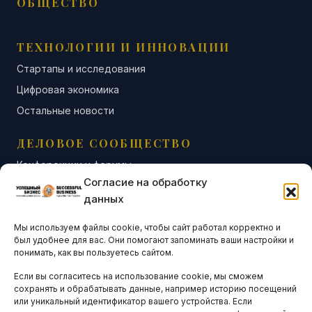
ОБЩЕСТВО
ТЕХНОЛОГИИ И ИННОВАЦИИ
Стартапы и исследования
Цифровая экономика
Остальные новости
ДЕЛОВОЕ СООБЩЕСТВО
Конференции и форумы
Согласие на обработку
Бизнес-клубы и ассоциации
данных
Остальные новости
Мы используем файлы cookie, чтобы сайт работал корректно и
АНАЛИТИКА И СТАТИСТИКА
был удобнее для вас. Они помогают запоминать ваши настройки и
понимать, как вы пользуетесь сайтом.
Если вы согласитесь на использование cookie, мы сможем
ARTICLES IN ENGLISH
сохранять и обрабатывать данные, например историю посещений
или уникальный идентификатор вашего устройства. Если