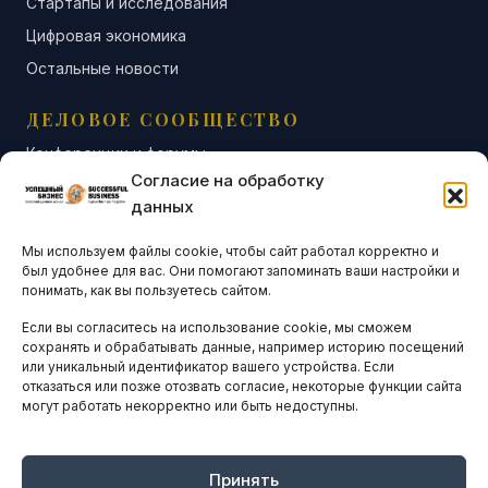
Стартапы и исследования
Цифровая экономика
Остальные новости
ДЕЛОВОЕ СООБЩЕСТВО
Конференции и форумы
Согласие на обработку
Бизнес-клубы и ассоциации
данных
Остальные новости
Мы используем файлы cookie, чтобы сайт работал корректно и
АНАЛИТИКА И СТАТИСТИКА
был удобнее для вас. Они помогают запоминать ваши настройки и
понимать, как вы пользуетесь сайтом.
Если вы согласитесь на использование cookie, мы сможем
ARTICLES IN ENGLISH
сохранять и обрабатывать данные, например историю посещений
или уникальный идентификатор вашего устройства. Если
отказаться или позже отозвать согласие, некоторые функции сайта
могут работать некорректно или быть недоступны.
НАВИГАЦИЯ
Архив материалов
Рекламные услуги
Принять