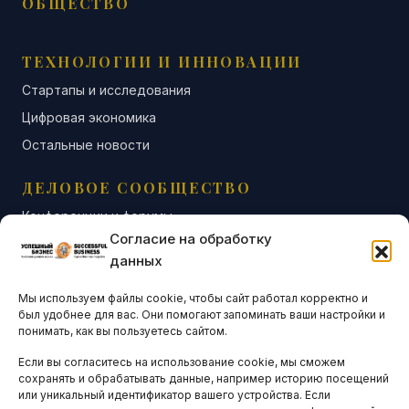
ОБЩЕСТВО
ТЕХНОЛОГИИ И ИННОВАЦИИ
Стартапы и исследования
Цифровая экономика
Остальные новости
ДЕЛОВОЕ СООБЩЕСТВО
Конференции и форумы
Согласие на обработку
Бизнес-клубы и ассоциации
данных
Остальные новости
Мы используем файлы cookie, чтобы сайт работал корректно и
АНАЛИТИКА И СТАТИСТИКА
был удобнее для вас. Они помогают запоминать ваши настройки и
понимать, как вы пользуетесь сайтом.
Если вы согласитесь на использование cookie, мы сможем
ARTICLES IN ENGLISH
сохранять и обрабатывать данные, например историю посещений
или уникальный идентификатор вашего устройства. Если