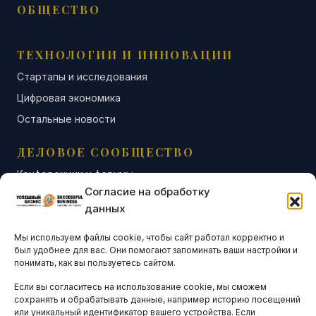
ОБЩЕСТВО
ТЕХНОЛОГИИ И ИННОВАЦИИ
Стартапы и исследования
Цифровая экономика
Остальные новости
ДЕЛОВОЕ СООБЩЕСТВО
Конференции и форумы
Согласие на обработку
Бизнес-клубы и ассоциации
данных
Остальные новости
Мы используем файлы cookie, чтобы сайт работал корректно и
АНАЛИТИКА И СТАТИСТИКА
был удобнее для вас. Они помогают запоминать ваши настройки и
понимать, как вы пользуетесь сайтом.
Если вы согласитесь на использование cookie, мы сможем
ARTICLES IN ENGLISH
сохранять и обрабатывать данные, например историю посещений
или уникальный идентификатор вашего устройства. Если