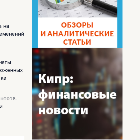
а на
ременений
няты
ложенных
вка
носов.
и