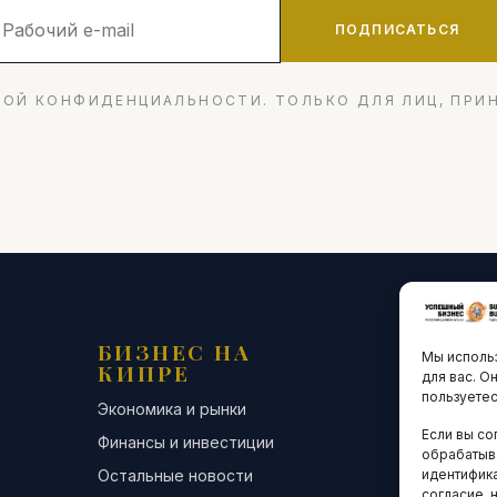
ПОДПИСАТЬСЯ
ОЙ КОНФИДЕНЦИАЛЬНОСТИ. ТОЛЬКО ДЛЯ ЛИЦ, ПРИ
БИЗНЕС НА
ТЕХНО
Мы использ
КИПРЕ
ИННО
для вас. О
пользуетес
Экономика и рынки
Стартапы и
Если вы со
Финансы и инвестиции
Цифровая э
обрабатыв
идентифика
Остальные новости
Остальные 
согласие, 