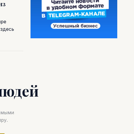
из
пре
 здесь
людей
самыми
ру.