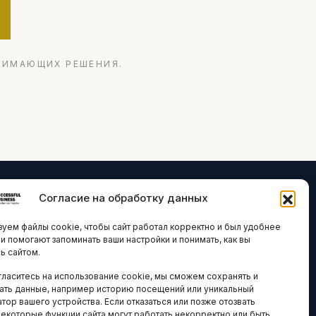
НИМАЮЩИХ РЕШЕНИЯ.
Согласие на обработку данных
ЛОГИИ И
ARTICLES IN
уем файлы cookie, чтобы сайт работал корректно и был удобнее
ВАЦИИ
ENGLISH
ни помогают запоминать ваши настройки и понимать, как вы
ь сайтом.
 исследования
гласитесь на использование cookie, мы сможем сохранять и
кономика
НАВИГАЦИЯ
ать данные, например историю посещений или уникальный
тор вашего устройства. Если отказаться или позже отозвать
новости
Архив материалов
некоторые функции сайта могут работать некорректно или быть