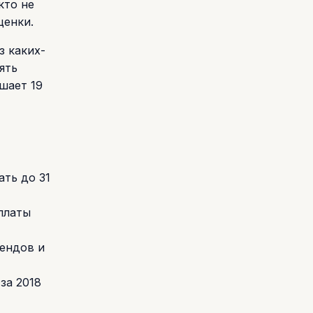
кто не
ценки.
з каких-
ять
шает 19
ть до 31
платы
дендов и
за 2018