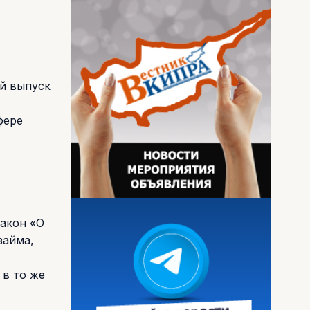
й выпуск
фере
закон «О
займа,
 в то же