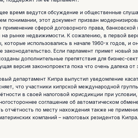
щее время ведутся обсуждение и общественные слуша
шем понимании, этот документ призван модернизиров
го применение сферой договорного права, банковской 
 на рынке недвижимости. К сожалению, в первой вер
 которые использовались в начале 1960-х годов, и о
е законодательство. Если парламент примет новый за
созданы дополнительные препятствия для бизнес-сект
щая версия законопроекта пока что очень далека от 
говый департамент Кипра выпустил уведомление каса
сняет, что участники кипрской международной групп
ётности в своей налоговой юрисдикции при условии,
ногостороннее соглашение об автоматическом обмен
ь отчётность по месту нахождения также не примени
материнских компаний – налоговых резидентов Кипра