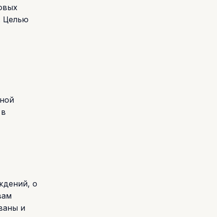
овых
. Целью
вной
 в
ждений, о
вам
ваны и