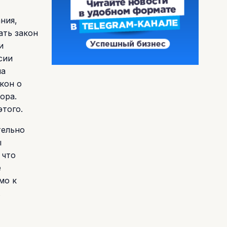
ния,
ать закон
и
сии
на
кон о
ора.
этого.
тельно
ы
 что
е
мо к
.