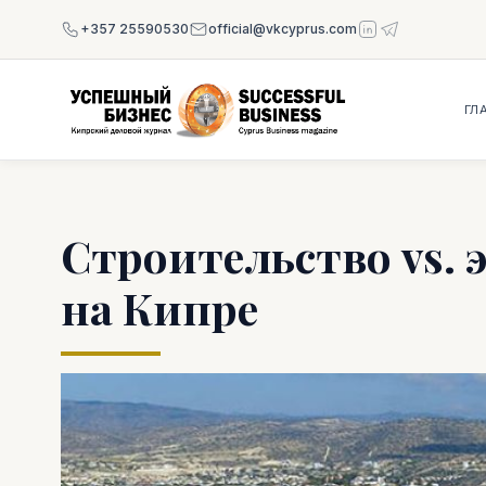
+357 25590530
official@vkcyprus.com
ГЛ
Строительство vs. 
на Кипре