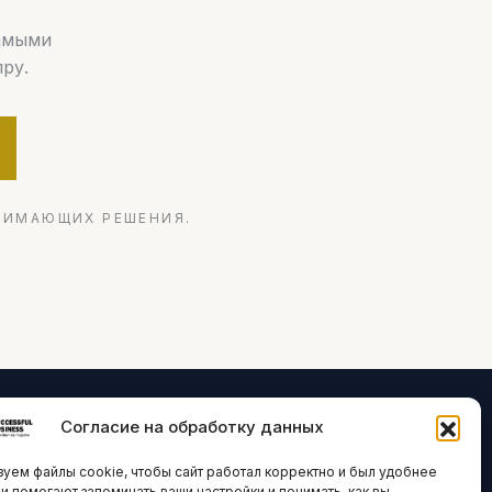
самыми
ру.
НИМАЮЩИХ РЕШЕНИЯ.
Согласие на обработку данных
ЛОГИИ И
ARTICLES IN
уем файлы cookie, чтобы сайт работал корректно и был удобнее
ВАЦИИ
ENGLISH
ни помогают запоминать ваши настройки и понимать, как вы