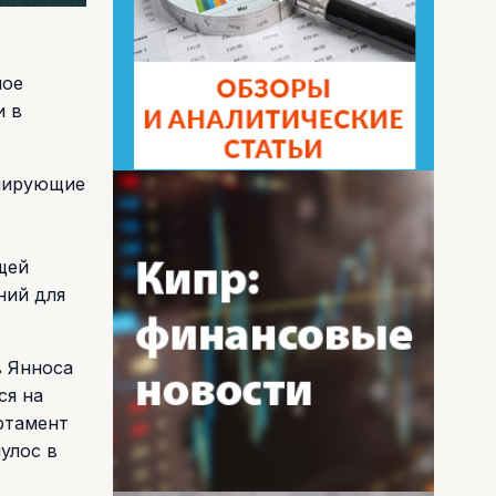
ное
и в
анирующие
щей
ний для
в Янноса
ся на
ртамент
улос в