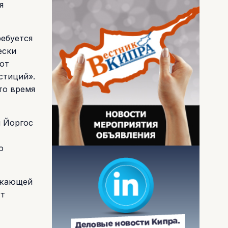
я
ребуется
ески
от
стиций».
то время
 Йоргос
ю
ужающей
ут