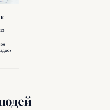
 к
из
пре
 здесь
людей