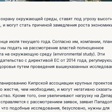
 охрану окружающей среды, ставят под угрозу высот
, и могут стать причиной замедления роста экономик
нце июля текущего года. Согласно им, компании, пл
жны подать на рассмотрение властей полноценное
а на окружающую среду (environmental study). Эти
ательство с директивой ЕС от 2014 года, регулирую
доровья путем проведения вышеуказанных исследова
планированию Кипрской ассоциации крупных проекто
 жестче, чем необходимо, и могут негативно сказать
ство. Кроме того, они увеличивают нагрузку на Депа
справляется с рассмотрением заявок, заявил Пападоп
л, что подобные исследования, безусловно, нужны для