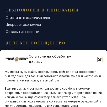
ТЕХНОЛОГИИ И ИННОВАЦИИ
Стартапы и исследования
Цифровая экономика
Остальные новости
ДЕЛОВОЕ СООБЩЕСТВО
Конференции и форумы
Согласие на обработку
Бизнес-клубы и ассоциации
данных
Остальные новости
Мы используем файлы cookie, чтобы сайт работал корректно и
АНАЛИТИКА И СТАТИСТИКА
был удобнее для вас. Они помогают запоминать ваши настройки и
понимать, как вы пользуетесь сайтом.
Если вы согласитесь на использование cookie, мы сможем
ARTICLES IN ENGLISH
сохранять и обрабатывать данные, например историю посещений
или уникальный идентификатор вашего устройства. Если
отказаться или позже отозвать согласие, некоторые функции сайта
могут работать некорректно или быть недоступны.
НАВИГАЦИЯ