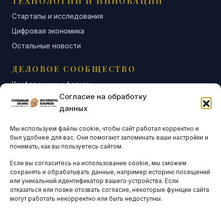
ТЕХНОЛОГИИ И ИННОВАЦИИ
Стартапы и исследования
Цифровая экономика
Остальные новости
ДЕЛОВОЕ СООБЩЕСТВО
Конференции и форумы
Согласие на обработку
Бизнес-клубы и ассоциации
данных
Остальные новости
Мы используем файлы cookie, чтобы сайт работал корректно и
АНАЛИТИКА И СТАТИСТИКА
был удобнее для вас. Они помогают запоминать ваши настройки и
понимать, как вы пользуетесь сайтом.
Если вы согласитесь на использование cookie, мы сможем
ARTICLES IN ENGLISH
сохранять и обрабатывать данные, например историю посещений
или уникальный идентификатор вашего устройства. Если
отказаться или позже отозвать согласие, некоторые функции сайта
могут работать некорректно или быть недоступны.
НАВИГАЦИЯ
Архив материалов