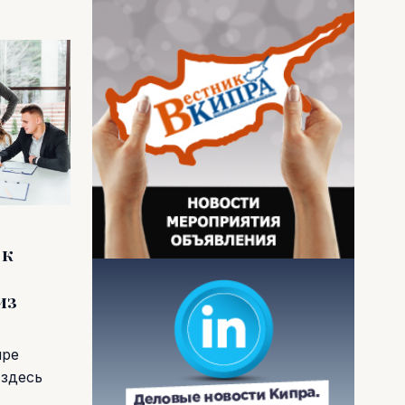
 к
из
пре
 здесь