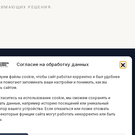
НИМАЮЩИХ РЕШЕНИЯ.
Согласие на обработку данных
ЛОГИИ И
ARTICLES IN
уем файлы cookie, чтобы сайт работал корректно и был удобнее
ВАЦИИ
ENGLISH
ни помогают запоминать ваши настройки и понимать, как вы
ь сайтом.
 исследования
гласитесь на использование cookie, мы сможем сохранять и
кономика
НАВИГАЦИЯ
ать данные, например историю посещений или уникальный
новости
тор вашего устройства. Если отказаться или позже отозвать
Архив материалов
некоторые функции сайта могут работать некорректно или быть
ы.
Рекламные услуги
ОЕ
ЕСТВО
Оплата онлайн