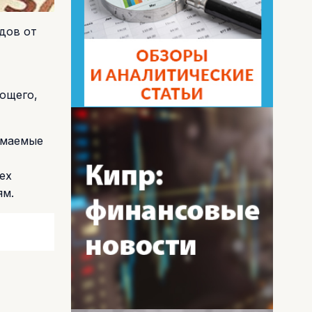
дов от
ющего,
имаемые
ех
ям.