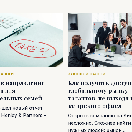
НАЛОГИ
ЗАКОНЫ И НАЛОГИ
ак направление
Как получить доступ
а для
глобальному рынку
тельных семей
талантов, не выходя 
кипрского офиса
ышел новый отчет
Henley & Partners –
Открыть компанию на Ки
несложно. Сложнее найти
нужных людей: рынок…