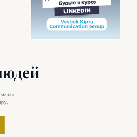
людей
самыми
ру.