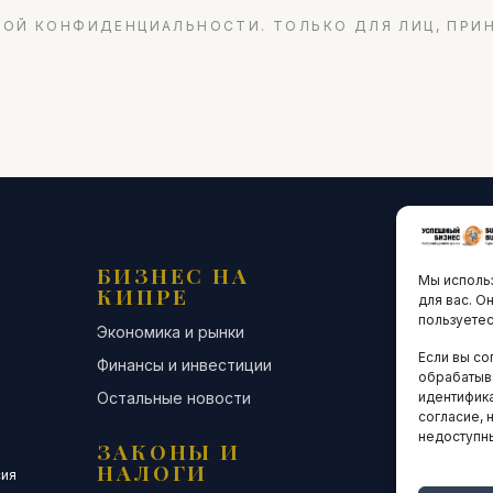
ОЙ КОНФИДЕНЦИАЛЬНОСТИ. ТОЛЬКО ДЛЯ ЛИЦ, ПРИ
БИЗНЕС НА
ТЕХНО
Мы использ
КИПРЕ
ИННО
для вас. О
пользуетес
Экономика и рынки
Стартапы и
Если вы со
Финансы и инвестиции
Цифровая э
обрабатыв
Остальные новости
Остальные 
идентифика
согласие, 
недоступн
ЗАКОНЫ И
ДЕЛОВ
НАЛОГИ
СООБЩ
сия