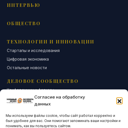
ИНТЕРВЬЮ
ОБЩЕСТВО
ТЕХНОЛОГИИ И ИННОВАЦИИ
Стартапы и исследования
Цифровая экономика
Остальные новости
ДЕЛОВОЕ СООБЩЕСТВО
Конференции и форумы
Согласие на обработку
Бизнес-клубы и ассоциации
данных
Остальные новости
Мы используем файлы cookie, чтобы сайт работал корректно и
АНАЛИТИКА И СТАТИСТИКА
был удобнее для вас. Они помогают запоминать ваши настройки и
понимать, как вы пользуетесь сайтом.