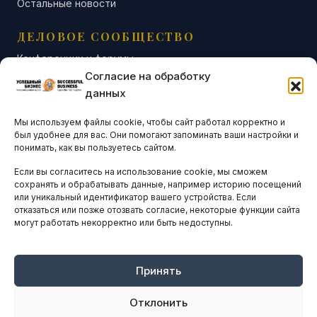
Остальные новости
ДЕЛОВОЕ СООБЩЕСТВО
Конференции и форумы
Согласие на обработку
Бизнес-клубы и ассоциации
данных
Остальные новости
Мы используем файлы cookie, чтобы сайт работал корректно и
АНАЛИТИКА И СТАТИСТИКА
был удобнее для вас. Они помогают запоминать ваши настройки и
понимать, как вы пользуетесь сайтом.
Если вы согласитесь на использование cookie, мы сможем
ARTICLES IN ENGLISH
сохранять и обрабатывать данные, например историю посещений
или уникальный идентификатор вашего устройства. Если
отказаться или позже отозвать согласие, некоторые функции сайта
могут работать некорректно или быть недоступны.
НАВИГАЦИЯ
Архив материалов
Рекламные услуги
Принять
Оплата онлайн
Отклонить