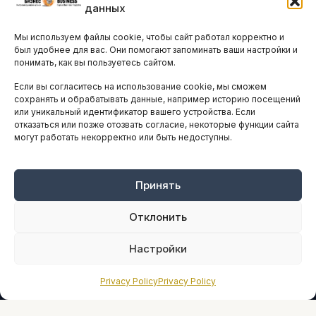
данных
Остальные новости
Мы используем файлы cookie, чтобы сайт работал корректно и
АНАЛИТИКА И СТАТИСТИКА
был удобнее для вас. Они помогают запоминать ваши настройки и
понимать, как вы пользуетесь сайтом.
Если вы согласитесь на использование cookie, мы сможем
ARTICLES IN ENGLISH
сохранять и обрабатывать данные, например историю посещений
или уникальный идентификатор вашего устройства. Если
отказаться или позже отозвать согласие, некоторые функции сайта
могут работать некорректно или быть недоступны.
НАВИГАЦИЯ
Архив материалов
Рекламные услуги
Принять
Оплата онлайн
Отклонить
ПРАВОВАЯ ИНФОРМАЦИЯ
Настройки
Terms And Conditions
Privacy Policy
Privacy Policy
Privacy Policy
About