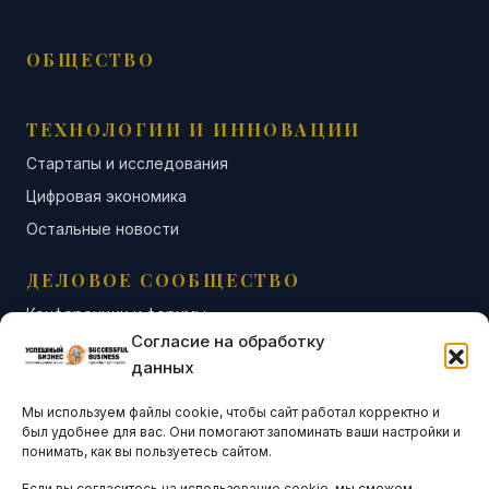
ОБЩЕСТВО
ТЕХНОЛОГИИ И ИННОВАЦИИ
Стартапы и исследования
Цифровая экономика
Остальные новости
ДЕЛОВОЕ СООБЩЕСТВО
Конференции и форумы
Согласие на обработку
Бизнес-клубы и ассоциации
данных
Остальные новости
Мы используем файлы cookie, чтобы сайт работал корректно и
АНАЛИТИКА И СТАТИСТИКА
был удобнее для вас. Они помогают запоминать ваши настройки и
понимать, как вы пользуетесь сайтом.
Если вы согласитесь на использование cookie, мы сможем