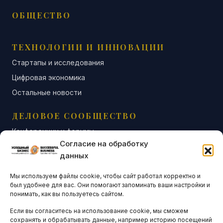
ОБЩЕСТВО
ТЕХНОЛОГИИ И ИННОВАЦИИ
Стартапы и исследования
Цифровая экономика
Остальные новости
ДЕЛОВОЕ СООБЩЕСТВО
Конференции и форумы
Согласие на обработку
Бизнес-клубы и ассоциации
данных
Остальные новости
Мы используем файлы cookie, чтобы сайт работал корректно и
АНАЛИТИКА И СТАТИСТИКА
был удобнее для вас. Они помогают запоминать ваши настройки и
понимать, как вы пользуетесь сайтом.
Если вы согласитесь на использование cookie, мы сможем
ARTICLES IN ENGLISH
сохранять и обрабатывать данные, например историю посещений