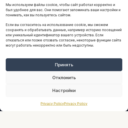
Мы используем файлы cookie, чтобы сайт работал корректно и
АНАЛИТИКА И СТАТИСТИКА
был удобнее для вас. Они помогают запоминать ваши настройки и
понимать, как вы пользуетесь сайтом.
Если вы согласитесь на использование cookie, мы сможем
ARTICLES IN ENGLISH
сохранять и обрабатывать данные, например историю посещений
или уникальный идентификатор вашего устройства. Если
отказаться или позже отозвать согласие, некоторые функции сайта
могут работать некорректно или быть недоступны.
НАВИГАЦИЯ
Архив материалов
Рекламные услуги
Принять
Оплата онлайн
Отклонить
ПРАВОВАЯ ИНФОРМАЦИЯ
Настройки
Terms And Conditions
Privacy Policy
Privacy Policy
Privacy Policy
About
Sources We Use