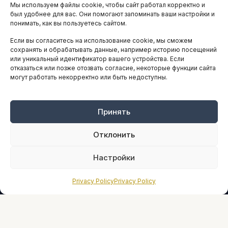
Мы используем файлы cookie, чтобы сайт работал корректно и
АНАЛИТИКА И СТАТИСТИКА
был удобнее для вас. Они помогают запоминать ваши настройки и
понимать, как вы пользуетесь сайтом.
Если вы согласитесь на использование cookie, мы сможем
ARTICLES IN ENGLISH
сохранять и обрабатывать данные, например историю посещений
или уникальный идентификатор вашего устройства. Если
отказаться или позже отозвать согласие, некоторые функции сайта
могут работать некорректно или быть недоступны.
НАВИГАЦИЯ
Архив материалов
Рекламные услуги
Принять
Оплата онлайн
Отклонить
ПРАВОВАЯ ИНФОРМАЦИЯ
Настройки
Terms And Conditions
Privacy Policy
Privacy Policy
Privacy Policy
About
Sources We Use