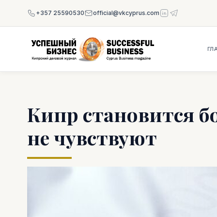
+357 25590530
official@vkcyprus.com
ГЛ
Кипр становится бо
не чувствуют