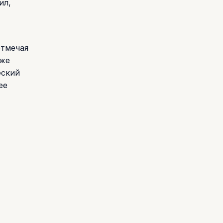
ил,
отмечая
кже
еский
ее