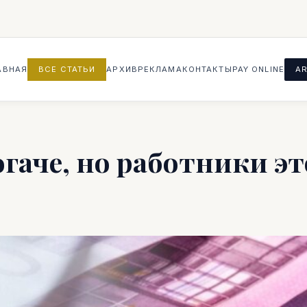
АВНАЯ
ВСЕ СТАТЬИ
АРХИВ
РЕКЛАМА
КОНТАКТЫ
PAY ONLINE
AR
гаче, но работники эт