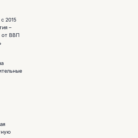
с 2015
тия –
х от ВВП
ь
на
ительные
ая
тную