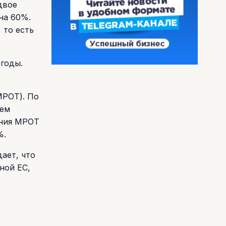
двое
на 60%.
 то есть
 годы.
МРОТ). По
чем
ения МРОТ
%.
ает, что
ной ЕС,