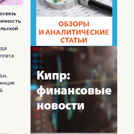
освязь
тичность
ельской
уда
 плата
ды,
денция
й