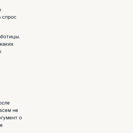
о
а спрос
аботицы.
икаких
ы
осле
всем не
ргумент о
е