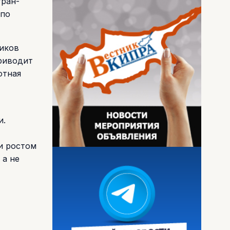
тран-
 по
ников
приводит
отная
и.
и ростом
 а не