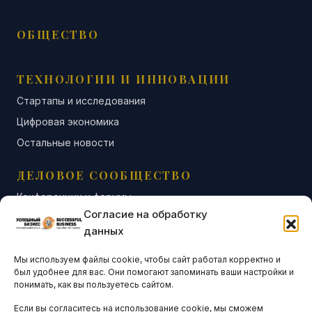
ОБЩЕСТВО
ТЕХНОЛОГИИ И ИННОВАЦИИ
Стартапы и исследования
Цифровая экономика
Остальные новости
ДЕЛОВОЕ СООБЩЕСТВО
Конференции и форумы
Согласие на обработку
Бизнес-клубы и ассоциации
данных
Остальные новости
Мы используем файлы cookie, чтобы сайт работал корректно и
АНАЛИТИКА И СТАТИСТИКА
был удобнее для вас. Они помогают запоминать ваши настройки и
понимать, как вы пользуетесь сайтом.
Если вы согласитесь на использование cookie, мы сможем