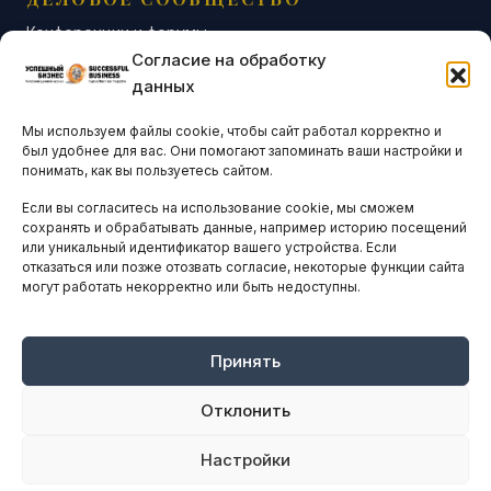
Конференции и форумы
Согласие на обработку
Бизнес-клубы и ассоциации
данных
Остальные новости
Мы используем файлы cookie, чтобы сайт работал корректно и
АНАЛИТИКА И СТАТИСТИКА
был удобнее для вас. Они помогают запоминать ваши настройки и
понимать, как вы пользуетесь сайтом.
Если вы согласитесь на использование cookie, мы сможем
ARTICLES IN ENGLISH
сохранять и обрабатывать данные, например историю посещений
или уникальный идентификатор вашего устройства. Если
отказаться или позже отозвать согласие, некоторые функции сайта
могут работать некорректно или быть недоступны.
НАВИГАЦИЯ
Архив материалов
Рекламные услуги
Принять
Оплата онлайн
Отклонить
ПРАВОВАЯ ИНФОРМАЦИЯ
Настройки
Terms And Conditions