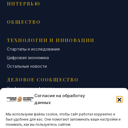
ИНТЕРВЬЮ
ОБЩЕСТВО
ТЕХНОЛОГИИ И ИННОВАЦИИ
Стартапы и исследования
Цифровая экономика
Остальные новости
ДЕЛОВОЕ СООБЩЕСТВО
Конференции и форумы
Согласие на обработку
Бизнес-клубы и ассоциации
данных
Остальные новости
Мы используем файлы cookie, чтобы сайт работал корректно и
АНАЛИТИКА И СТАТИСТИКА
был удобнее для вас. Они помогают запоминать ваши настройки и
понимать, как вы пользуетесь сайтом.