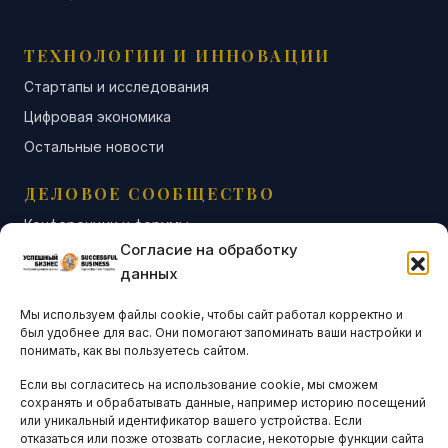
ТЕХНОЛОГИИ И ИННОВАЦИИ
Стартапы и исследования
Цифровая экономика
Остальные новости
ДЕЛОВОЕ СООБЩЕСТВО
Конференции и форумы
Согласие на обработку
Бизнес-клубы и ассоциации
данных
Остальные новости
Мы используем файлы cookie, чтобы сайт работал корректно и
АНАЛИТИКА И СТАТИСТИКА
был удобнее для вас. Они помогают запоминать ваши настройки и
понимать, как вы пользуетесь сайтом.
Если вы согласитесь на использование cookie, мы сможем
ARTICLES IN ENGLISH
сохранять и обрабатывать данные, например историю посещений
или уникальный идентификатор вашего устройства. Если
отказаться или позже отозвать согласие, некоторые функции сайта