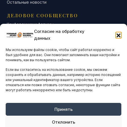
Остальные новости
ДЕЛОВОЕ СООБЩЕСТВО
Конференции и форумы
Согласие на обработку
Бизнес-клубы и ассоциации
данных
Остальные новости
Мы используем файлы cookie, чтобы сайт работал корректно и
АНАЛИТИКА И СТАТИСТИКА
был удобнее для вас. Они помогают запоминать ваши настройки и
понимать, как вы пользуетесь сайтом.
Если вы согласитесь на использование cookie, мы сможем
ARTICLES IN ENGLISH
сохранять и обрабатывать данные, например историю посещений
или уникальный идентификатор вашего устройства. Если
отказаться или позже отозвать согласие, некоторые функции сайта
могут работать некорректно или быть недоступны.
НАВИГАЦИЯ
Архив материалов
Рекламные услуги
Принять
Оплата онлайн
Отклонить