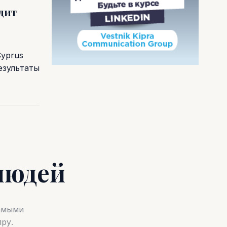
одит
Cyprus
езультаты
людей
самыми
ру.