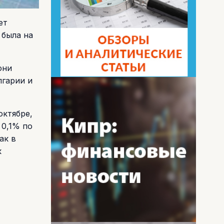
ет
 была на
они
лгарии и
октябре,
 0,1% по
ак в
к