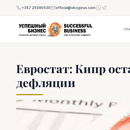
+357 25590530
official@vkcyprus.com
ГЛ
Евростат: Кипр ост
дефляции