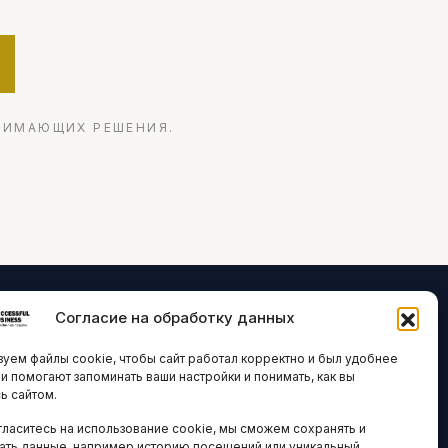
НИМАЮЩИХ РЕШЕНИЯ.
Согласие на обработку данных
ЛОГИИ И
ARTICLES IN
уем файлы cookie, чтобы сайт работал корректно и был удобнее
ВАЦИИ
ENGLISH
ни помогают запоминать ваши настройки и понимать, как вы
ь сайтом.
 исследования
гласитесь на использование cookie, мы сможем сохранять и
кономика
НАВИГАЦИЯ
ать данные, например историю посещений или уникальный