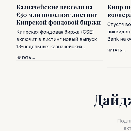
Казначейские векселя на
Кипр п
€50 млн пополнят листинг
коопер
Кипрской фондовой биржи
Спустя во
ликвидаци
Кипрская фондовая биржа (CSE)
Bank на 
включит в листинг новый выпуск
13-недельных казначейских…
ЧИТАТЬ →
ЧИТАТЬ →
Дайд
Подпи
ак