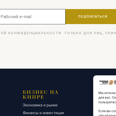
ПОДПИСАТЬСЯ
ОЙ КОНФИДЕНЦИАЛЬНОСТИ. ТОЛЬКО ДЛЯ ЛИЦ, ПРИ
БИЗНЕС НА
ТЕХНО
Мы использ
КИПРЕ
ИННО
для вас. О
пользуетес
Экономика и рынки
Стартапы и
Если вы со
Финансы и инвестиции
Цифровая э
обрабатыв