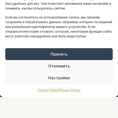
АНАЛИТИКА И СТАТИСТИКА
был удобнее для вас. Они помогают запоминать ваши настройки и
понимать, как вы пользуетесь сайтом.
Если вы согласитесь на использование cookie, мы сможем
ARTICLES IN ENGLISH
сохранять и обрабатывать данные, например историю посещений
или уникальный идентификатор вашего устройства. Если
отказаться или позже отозвать согласие, некоторые функции сайта
могут работать некорректно или быть недоступны.
НАВИГАЦИЯ
Архив материалов
Рекламные услуги
Принять
Оплата онлайн
Отклонить
ПРАВОВАЯ ИНФОРМАЦИЯ
Настройки
Terms And Conditions
Privacy Policy
Privacy Policy
Privacy Policy
About
Sources We Use