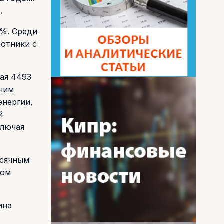
.
4%. Среди
ботники с
ая 4493
дним
энергии,
й
ключая
есячным
ном
ина