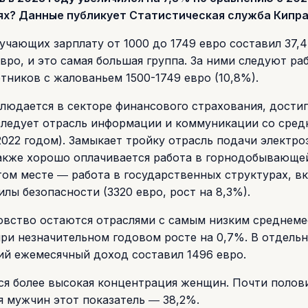
ях? Данные публикует Статистическая служба Кипра
учающих зарплату от 1000 до 1749 евро составил 37,
вро, и это самая большая группа. За ними следуют ра
отников с жалованьем 1500-1749 евро (10,8%).
людается в секторе финансового страхования, достиг
 следует отрасль информации и коммуникации со сре
022 годом). Замыкает тройку отрасль подачи электро
 Также хорошо оплачивается работа в горнодобывающе
том месте ― работа в государственных структурах, в
лы безопасности (3320 евро, рост на 8,3%).
ловство остаются отраслями с самым низким среднем
при незначительном годовом росте на 0,7%. В отдель
ий ежемесячный доход составил 1496 евро.
ся более высокая концентрация женщин. Почти полов
я мужчин этот показатель ― 38,2%.