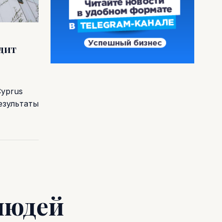
одит
Cyprus
езультаты
людей