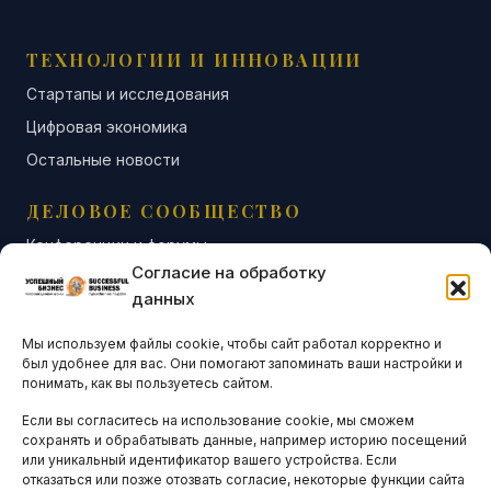
ТЕХНОЛОГИИ И ИННОВАЦИИ
Стартапы и исследования
Цифровая экономика
Остальные новости
ДЕЛОВОЕ СООБЩЕСТВО
Конференции и форумы
Согласие на обработку
Бизнес-клубы и ассоциации
данных
Остальные новости
Мы используем файлы cookie, чтобы сайт работал корректно и
АНАЛИТИКА И СТАТИСТИКА
был удобнее для вас. Они помогают запоминать ваши настройки и
понимать, как вы пользуетесь сайтом.
Если вы согласитесь на использование cookie, мы сможем
ARTICLES IN ENGLISH
сохранять и обрабатывать данные, например историю посещений
или уникальный идентификатор вашего устройства. Если
отказаться или позже отозвать согласие, некоторые функции сайта